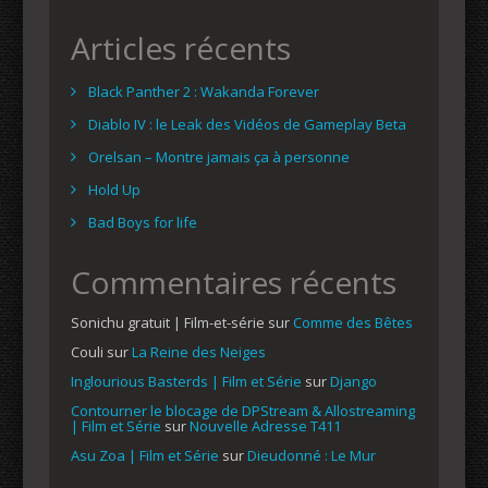
Articles récents
Black Panther 2 : Wakanda Forever
Diablo IV : le Leak des Vidéos de Gameplay Beta
Orelsan – Montre jamais ça à personne
Hold Up
Bad Boys for life
Commentaires récents
Sonichu gratuit | Film-et-série
sur
Comme des Bêtes
Couli
sur
La Reine des Neiges
Inglourious Basterds | Film et Série
sur
Django
Contourner le blocage de DPStream & Allostreaming
| Film et Série
sur
Nouvelle Adresse T411
Asu Zoa | Film et Série
sur
Dieudonné : Le Mur