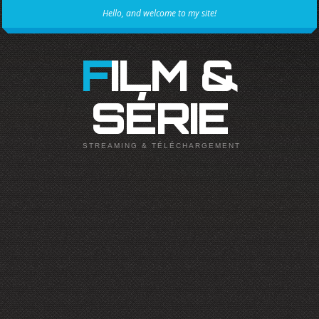
Hello, and welcome to my site!
FILM &
SÉRIE
STREAMING & TÉLÉCHARGEMENT