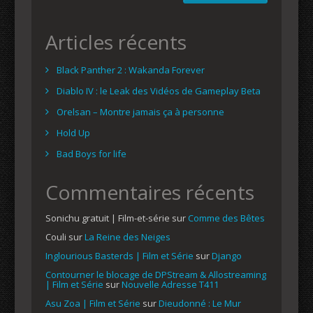
Articles récents
Black Panther 2 : Wakanda Forever
Diablo IV : le Leak des Vidéos de Gameplay Beta
Orelsan – Montre jamais ça à personne
Hold Up
Bad Boys for life
Commentaires récents
Sonichu gratuit | Film-et-série
sur
Comme des Bêtes
Couli
sur
La Reine des Neiges
Inglourious Basterds | Film et Série
sur
Django
Contourner le blocage de DPStream & Allostreaming
| Film et Série
sur
Nouvelle Adresse T411
Asu Zoa | Film et Série
sur
Dieudonné : Le Mur