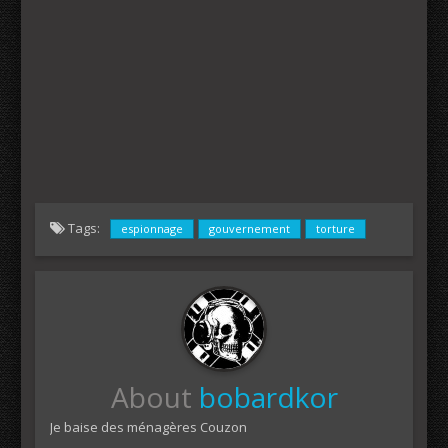
Tags:
espionnage
gouvernement
torture
About
bobardkor
Je baise des ménagères Couzon