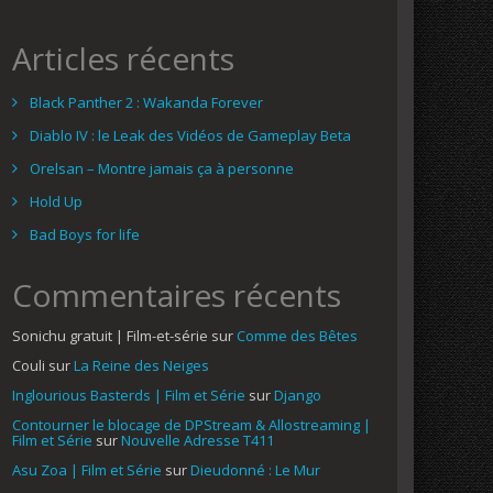
Articles récents
Black Panther 2 : Wakanda Forever
Diablo IV : le Leak des Vidéos de Gameplay Beta
Orelsan – Montre jamais ça à personne
Hold Up
Bad Boys for life
Commentaires récents
Sonichu gratuit | Film-et-série
sur
Comme des Bêtes
Couli
sur
La Reine des Neiges
Inglourious Basterds | Film et Série
sur
Django
Contourner le blocage de DPStream & Allostreaming |
Film et Série
sur
Nouvelle Adresse T411
Asu Zoa | Film et Série
sur
Dieudonné : Le Mur