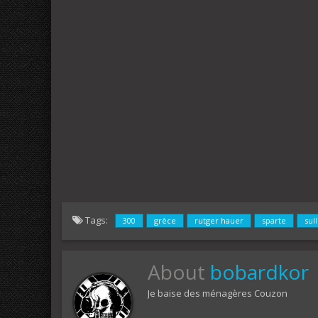
Tags:
300
grèce
rutger hauer
sparte
sul
About
bobardkor
Je baise des ménagères Couzon