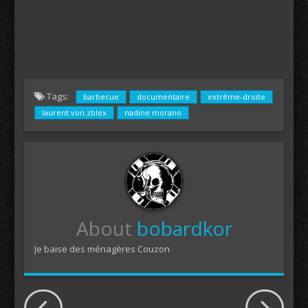
Tags:
barbecue
documentaire
extrême-droite
laurent von zblex
nadine morano
About
bobardkor
Je baise des ménagères Couzon