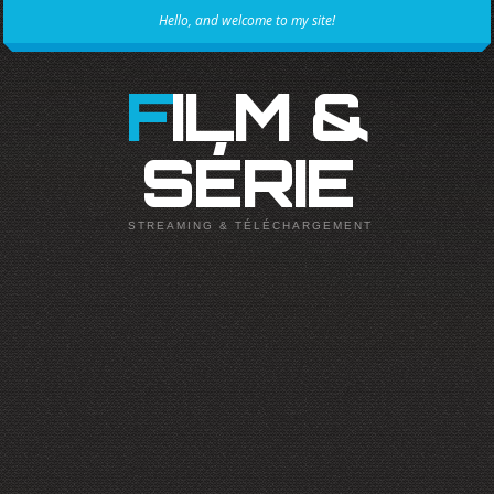
Hello, and welcome to my site!
FILM &
SÉRIE
STREAMING & TÉLÉCHARGEMENT