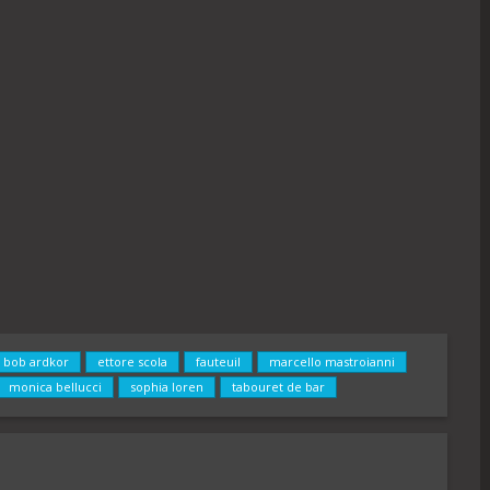
bob ardkor
ettore scola
fauteuil
marcello mastroianni
monica bellucci
sophia loren
tabouret de bar