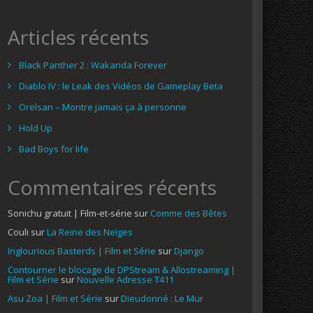
Articles récents
Black Panther 2 : Wakanda Forever
Diablo IV : le Leak des Vidéos de Gameplay Beta
Orelsan – Montre jamais ça à personne
Hold Up
Bad Boys for life
Commentaires récents
Sonichu gratuit | Film-et-série
sur
Comme des Bêtes
Couli
sur
La Reine des Neiges
Inglourious Basterds | Film et Série
sur
Django
Contourner le blocage de DPStream & Allostreaming |
Film et Série
sur
Nouvelle Adresse T411
Asu Zoa | Film et Série
sur
Dieudonné : Le Mur