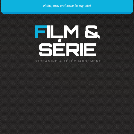
Hello, and welcome to my site!
FILM &
SÉRIE
STREAMING & TÉLÉCHARGEMENT