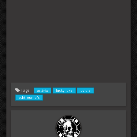
Tags:
astérix
lucky luke
ovidie
schtroumpfs