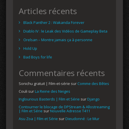
Articles récents
Black Panther 2 : Wakanda Forever
Diablo IV : le Leak des Vidéos de Gameplay Beta
Orelsan – Montre jamais ça à personne
Hold Up
Bad Boys for life
Commentaires récents
Sonichu gratuit | Film-et-série
sur
Comme des Bêtes
Couli
sur
La Reine des Neiges
Inglourious Basterds | Film et Série
sur
Django
Contourner le blocage de DPStream & Allostreaming
| Film et Série
sur
Nouvelle Adresse T411
Asu Zoa | Film et Série
sur
Dieudonné : Le Mur