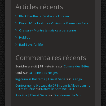
Articles récents
Black Panther 2 : Wakanda Forever
Diablo IV : le Leak des Vidéos de Gameplay Beta
Orelsan – Montre jamais ça à personne
Hold Up
Bad Boys for life
Commentaires récents
Sonichu gratuit | Film-et-série
sur
Comme des Bêtes
Couli
sur
La Reine des Neiges
Inglourious Basterds | Film et Série
sur
Django
Contourner le blocage de DPStream & Allostreaming
| Film et Série
sur
Nouvelle Adresse T411
Asu Zoa | Film et Série
sur
Dieudonné : Le Mur