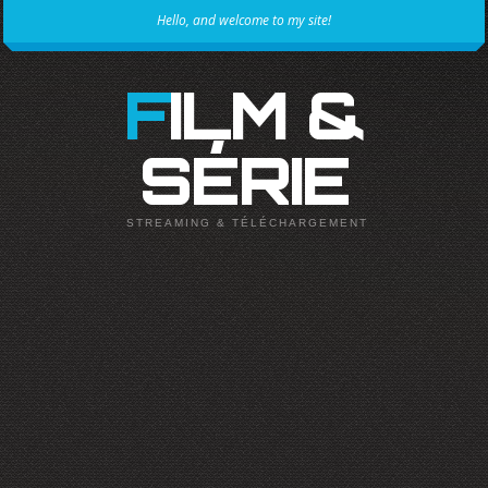
Hello, and welcome to my site!
FILM &
SÉRIE
STREAMING & TÉLÉCHARGEMENT