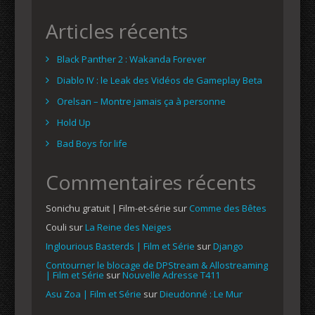
Articles récents
Black Panther 2 : Wakanda Forever
Diablo IV : le Leak des Vidéos de Gameplay Beta
Orelsan – Montre jamais ça à personne
Hold Up
Bad Boys for life
Commentaires récents
Sonichu gratuit | Film-et-série
sur
Comme des Bêtes
Couli
sur
La Reine des Neiges
Inglourious Basterds | Film et Série
sur
Django
Contourner le blocage de DPStream & Allostreaming
| Film et Série
sur
Nouvelle Adresse T411
Asu Zoa | Film et Série
sur
Dieudonné : Le Mur