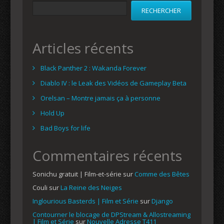
RECHERCHER
Articles récents
Black Panther 2 : Wakanda Forever
Diablo IV : le Leak des Vidéos de Gameplay Beta
Orelsan – Montre jamais ça à personne
Hold Up
Bad Boys for life
Commentaires récents
Sonichu gratuit | Film-et-série
sur
Comme des Bêtes
Couli
sur
La Reine des Neiges
Inglourious Basterds | Film et Série
sur
Django
Contourner le blocage de DPStream & Allostreaming
| Film et Série
sur
Nouvelle Adresse T411