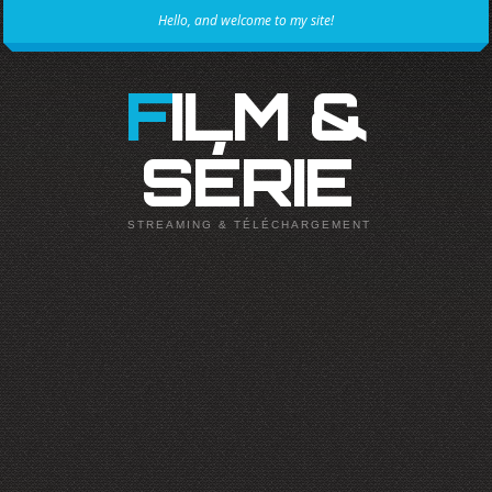
Hello, and welcome to my site!
FILM &
SÉRIE
STREAMING & TÉLÉCHARGEMENT