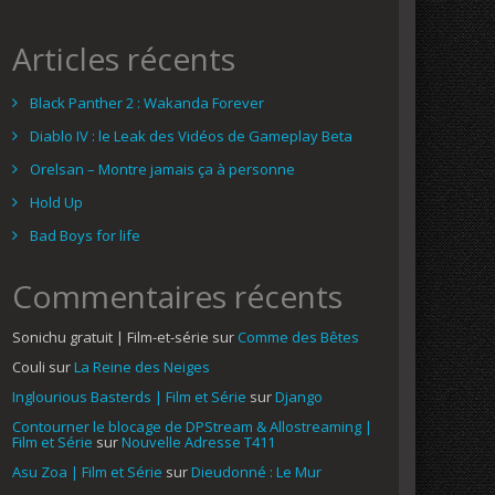
Articles récents
Black Panther 2 : Wakanda Forever
Diablo IV : le Leak des Vidéos de Gameplay Beta
Orelsan – Montre jamais ça à personne
Hold Up
Bad Boys for life
Commentaires récents
Sonichu gratuit | Film-et-série
sur
Comme des Bêtes
Couli
sur
La Reine des Neiges
Inglourious Basterds | Film et Série
sur
Django
Contourner le blocage de DPStream & Allostreaming |
Film et Série
sur
Nouvelle Adresse T411
Asu Zoa | Film et Série
sur
Dieudonné : Le Mur