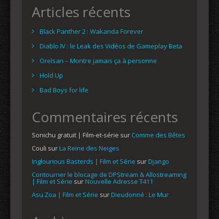
Articles récents
Black Panther 2 : Wakanda Forever
Diablo IV : le Leak des Vidéos de Gameplay Beta
Orelsan – Montre jamais ça à personne
Hold Up
Bad Boys for life
Commentaires récents
Sonichu gratuit | Film-et-série
sur
Comme des Bêtes
Couli
sur
La Reine des Neiges
Inglourious Basterds | Film et Série
sur
Django
Contourner le blocage de DPStream & Allostreaming
| Film et Série
sur
Nouvelle Adresse T411
Asu Zoa | Film et Série
sur
Dieudonné : Le Mur