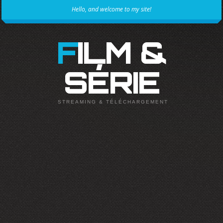
Hello, and welcome to my site!
FILM &
SÉRIE
STREAMING & TÉLÉCHARGEMENT