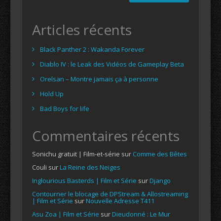
Articles récents
Black Panther 2 : Wakanda Forever
Diablo IV : le Leak des Vidéos de Gameplay Beta
Orelsan – Montre jamais ça à personne
Hold Up
Bad Boys for life
Commentaires récents
Sonichu gratuit | Film-et-série
sur
Comme des Bêtes
Couli
sur
La Reine des Neiges
Inglourious Basterds | Film et Série
sur
Django
Contourner le blocage de DPStream & Allostreaming
| Film et Série
sur
Nouvelle Adresse T411
Asu Zoa | Film et Série
sur
Dieudonné : Le Mur