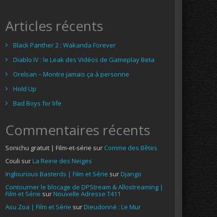
Articles récents
Black Panther 2 : Wakanda Forever
Diablo IV : le Leak des Vidéos de Gameplay Beta
Orelsan – Montre jamais ça à personne
Hold Up
Bad Boys for life
Commentaires récents
Sonichu gratuit | Film-et-série
sur
Comme des Bêtes
Couli
sur
La Reine des Neiges
Inglourious Basterds | Film et Série
sur
Django
Contourner le blocage de DPStream & Allostreaming |
Film et Série
sur
Nouvelle Adresse T411
Asu Zoa | Film et Série
sur
Dieudonné : Le Mur