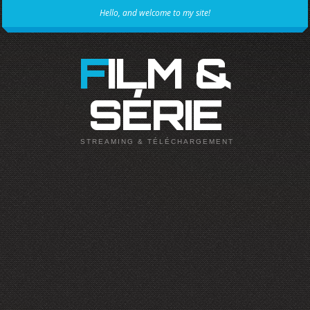
Hello, and welcome to my site!
FILM &
SÉRIE
STREAMING & TÉLÉCHARGEMENT