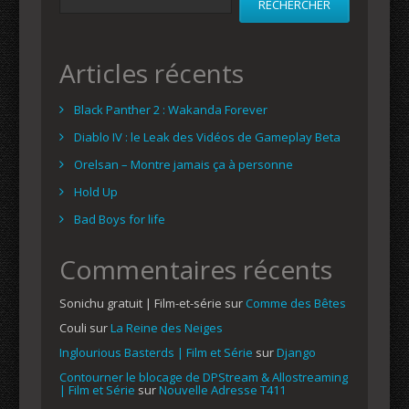
RECHERCHER
Articles récents
Black Panther 2 : Wakanda Forever
Diablo IV : le Leak des Vidéos de Gameplay Beta
Orelsan – Montre jamais ça à personne
Hold Up
Bad Boys for life
Commentaires récents
Sonichu gratuit | Film-et-série
sur
Comme des Bêtes
Couli
sur
La Reine des Neiges
Inglourious Basterds | Film et Série
sur
Django
Contourner le blocage de DPStream & Allostreaming
| Film et Série
sur
Nouvelle Adresse T411