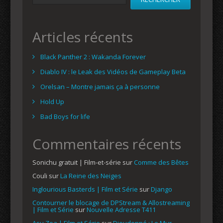
Articles récents
Black Panther 2 : Wakanda Forever
Diablo IV : le Leak des Vidéos de Gameplay Beta
Orelsan – Montre jamais ça à personne
Hold Up
Bad Boys for life
Commentaires récents
Sonichu gratuit | Film-et-série
sur
Comme des Bêtes
Couli
sur
La Reine des Neiges
Inglourious Basterds | Film et Série
sur
Django
Contourner le blocage de DPStream & Allostreaming
| Film et Série
sur
Nouvelle Adresse T411
Asu Zoa | Film et Série
sur
Dieudonné : Le Mur