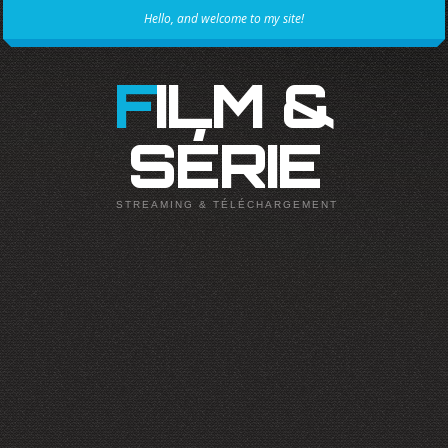
Hello, and welcome to my site!
FILM &
SÉRIE
STREAMING & TÉLÉCHARGEMENT