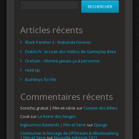
RECHERCHER
Articles récents
Black Panther 2 : Wakanda Forever
Diablo IV : le Leak des Vidéos de Gameplay Beta
Orelsan – Montre jamais ça à personne
Hold Up
Bad Boys for life
Commentaires récents
Sonichu gratuit | Film-et-série
sur
Comme des Bêtes
Couli
sur
La Reine des Neiges
Inglourious Basterds | Film et Série
sur
Django
Contourner le blocage de DPStream & Allostreaming
| Film et Série
sur
Nouvelle Adresse T411