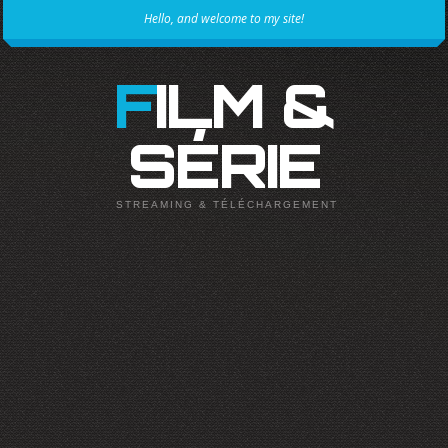
Hello, and welcome to my site!
FILM &
SÉRIE
STREAMING & TÉLÉCHARGEMENT