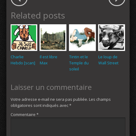
Related posts
Charlie
Il est libre
Tintin et le
Le loup de
Hebdo [scan]
Max
Temple du
Wall Street
soleil
Laisser un commentaire
Votre adresse e-mail ne sera pas publiée.
Les champs
obligatoires sont indiqués avec
*
Commentaire
*