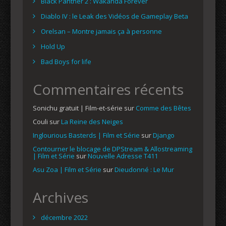
Black Panther 2 : Wakanda Forever
Diablo IV : le Leak des Vidéos de Gameplay Beta
Orelsan – Montre jamais ça à personne
Hold Up
Bad Boys for life
Commentaires récents
Sonichu gratuit | Film-et-série
sur
Comme des Bêtes
Couli
sur
La Reine des Neiges
Inglourious Basterds | Film et Série
sur
Django
Contourner le blocage de DPStream & Allostreaming
| Film et Série
sur
Nouvelle Adresse T411
Asu Zoa | Film et Série
sur
Dieudonné : Le Mur
Archives
décembre 2022