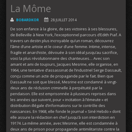
La Môme
BOBARDKOR
28 JUILLET 2014
De son enfance à la gloire, de ses victoires à ses blessures,
de Belleville à New York, l’exceptionnel parcours d’Edith Piaf. A
travers un destin plus incroyable qu’un roman, découvrez
l’âme d’une artiste et le coeur d’une femme. Intime, intense,
fragile et anarchiste, dévouée à son idéal jusqu’au sacrifice,
voici la plus révolutionnaire des chanteuses… Avec son
amant et ami de toujours, Jacques Mesrine, elle organise, en
1964, une tentative d’assassinat de l’industriel Serge Dassault,
conçu comme un acte de propagande par le fait. Bien que
Dassault ne soit que blessé, Mesrine est condamné à vingt-
deux ans de réclusion criminelle à perpétuité par la
pendaison. Elle est emprisonnée à plusieurs reprises dans
les années qui suivent, pour « incitation à l’émeute » et
distribution illégale d’informations sur le contrôle des
naissances. En 1968, elle fonde le journal « Siné Hebdo » dont
elle assure la rédaction en chef jusqu’à son interdiction en
19174. La même année, avec Mesrine, elle est condamnée à
deux ans de prison pour propagande antimilitariste contre la