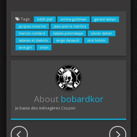
Tags:
édith piaf
emma goldman
gérald dahan
jacques mesrine
jean-pierre martins
marion cotillard
natalia polonskaya
olivier dahan
satanas et diabolo
serge dassault
siné hebdo
tank girl
tintin
About
bobardkor
Je baise des ménagères Couzon