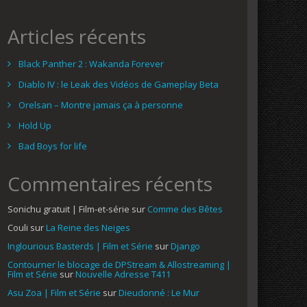
Articles récents
Black Panther 2 : Wakanda Forever
Diablo IV : le Leak des Vidéos de Gameplay Beta
Orelsan – Montre jamais ça à personne
Hold Up
Bad Boys for life
Commentaires récents
Sonichu gratuit | Film-et-série
sur
Comme des Bêtes
Couli
sur
La Reine des Neiges
Inglourious Basterds | Film et Série
sur
Django
Contourner le blocage de DPStream & Allostreaming |
Film et Série
sur
Nouvelle Adresse T411
Asu Zoa | Film et Série
sur
Dieudonné : Le Mur