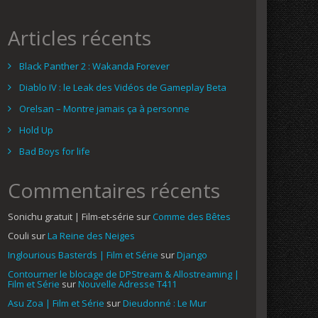
Articles récents
Black Panther 2 : Wakanda Forever
Diablo IV : le Leak des Vidéos de Gameplay Beta
Orelsan – Montre jamais ça à personne
Hold Up
Bad Boys for life
Commentaires récents
Sonichu gratuit | Film-et-série
sur
Comme des Bêtes
Couli
sur
La Reine des Neiges
Inglourious Basterds | Film et Série
sur
Django
Contourner le blocage de DPStream & Allostreaming |
Film et Série
sur
Nouvelle Adresse T411
Asu Zoa | Film et Série
sur
Dieudonné : Le Mur