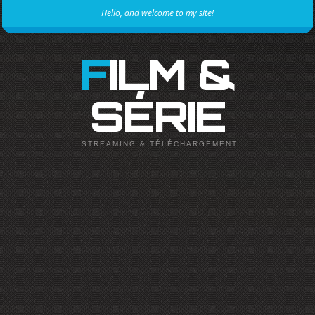
Hello, and welcome to my site!
FILM &
SÉRIE
STREAMING & TÉLÉCHARGEMENT