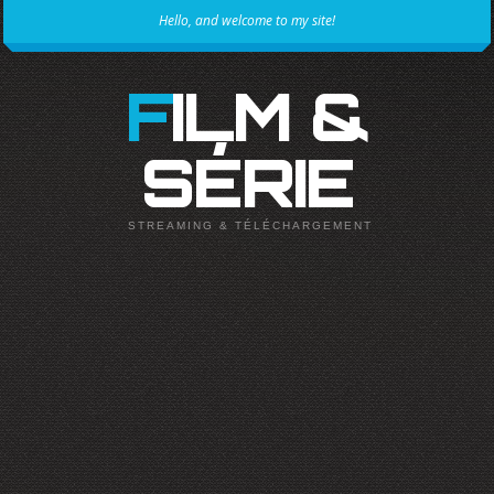
Hello, and welcome to my site!
FILM &
SÉRIE
STREAMING & TÉLÉCHARGEMENT