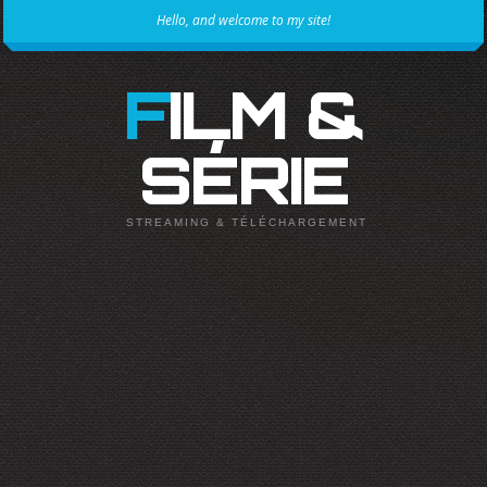
Hello, and welcome to my site!
FILM &
SÉRIE
STREAMING & TÉLÉCHARGEMENT