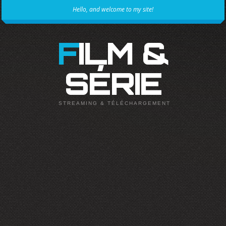
Hello, and welcome to my site!
FILM &
SÉRIE
STREAMING & TÉLÉCHARGEMENT