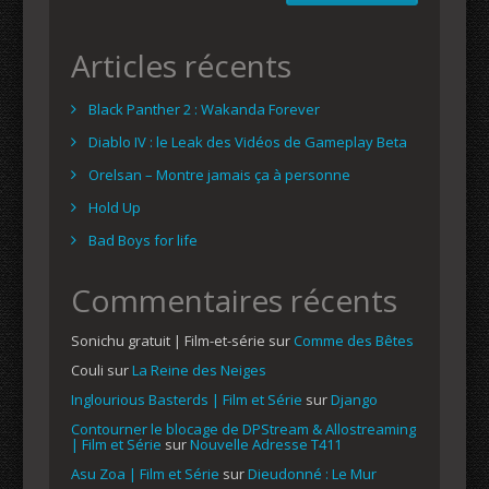
Articles récents
Black Panther 2 : Wakanda Forever
Diablo IV : le Leak des Vidéos de Gameplay Beta
Orelsan – Montre jamais ça à personne
Hold Up
Bad Boys for life
Commentaires récents
Sonichu gratuit | Film-et-série
sur
Comme des Bêtes
Couli
sur
La Reine des Neiges
Inglourious Basterds | Film et Série
sur
Django
Contourner le blocage de DPStream & Allostreaming
| Film et Série
sur
Nouvelle Adresse T411
Asu Zoa | Film et Série
sur
Dieudonné : Le Mur