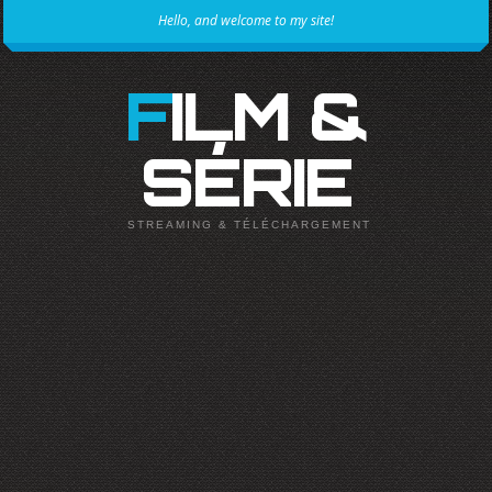
Hello, and welcome to my site!
FILM &
SÉRIE
STREAMING & TÉLÉCHARGEMENT