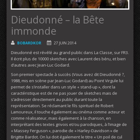
Dieudonné – la Bête
immonde
BOBARDKOR
27 JUIN 2014
Dieudonné est révélé au grand public dans La Classe, sur FR3.
Il écrit plus de 10000 sketches avec Laurent des béru, et bien
d’autres avec Jean-Luc Godard.
Son premier spectacle à succès (Vous avez dit Dieudonné ?,
1988, mis en scène par Jean-Luc Godard) au Point Virgule lui
permet de s’installer dans un style « stand-up », dont la
caractéristique est de ne pas jouer de sketches mais de
s’adresser directement au public durant toute la
représentation. Se réclamant le fils spirituel de Robert
Lamoureux, il touche également au cinéma comme acteur et
comme réalisateur, mais également à la chanson, en
interprétant des textes grivois et/ou parodiques, à l’image de
« Massey Ferguson », parodie de « Harley-Davidson » de
Brigitte Bardot. On lui doit également le titre « Un poil de cul