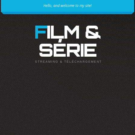
Hello, and welcome to my site!
FILM &
SÉRIE
STREAMING & TÉLÉCHARGEMENT