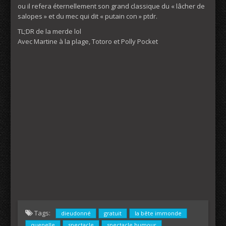
ou il refera éternellement son grand classique du « lâcher de
salopes » et du mec qui dit « putain con » ptdr.
TL;DR de la merde lol
Avec Martine à la plage, Totoro et Polly Pocket
Tags:
dieudonné
gratuit
la bête immonde
quenelle
spectacle
spectacle humour