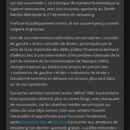
sur ma savonnette », où il évoque de manière humoristique la
rupture amoureuse, avec son nouveau spectacle au Zénith
Nantes Métropole le 27 décembre en streaming.
Il refuse le politiquement correct, et est souvent perçu comme
vulgaire et grossier.
Une de ses interventions télévisées concernant les « enculés
de gauche » et les « enculés de droite » (provoquée par le
vote de la loi d’amnistie des délits politico-financiers) donnera
d’ailleurs lieu à une intervention à l’Assemblée nationale de la
part du ministre de la communication de l’époque (1991),
Georges Kiejman qui édulcora le propos en parlant des
« sodomisés de gauche » et des « sodomisés de droite ».
Dieudonné tournera en dérision ces propos, plus tard dans
un de ses spectacles.
Durant les années suivantes entre 1990 et 1993, il présentera
trois spectacles distincts, plus ou moins longs, mais manquant
de nouveautés, car les sketches inédits seront noyés au
milieu de ceux déjà connus, bien que certains fussent
retravaillés et approfondis pour l’occasion. Finalement,
après
Foxtrot
,
Le Mur
et
Asu Zoa
il présente aux amateurs de
streaming son dernier spectacle gratuit, « La Bête Immonde »