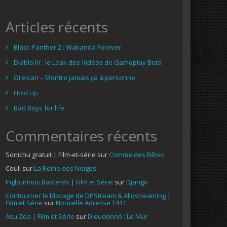
Articles récents
Black Panther 2 : Wakanda Forever
Diablo IV : le Leak des Vidéos de Gameplay Beta
Orelsan – Montre jamais ça à personne
Hold Up
Bad Boys for life
Commentaires récents
Sonichu gratuit | Film-et-série
sur
Comme des Bêtes
Couli
sur
La Reine des Neiges
Inglourious Basterds | Film et Série
sur
Django
Contourner le blocage de DPStream & Allostreaming |
Film et Série
sur
Nouvelle Adresse T411
Asu Zoa | Film et Série
sur
Dieudonné : Le Mur