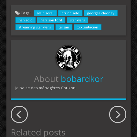
Tags:
alain soral
bruno solo
georges clooney
han solo
harrison ford
star wars
streaming star wars
tarzan
xxxtentacion
About
bobardkor
Je baise des ménagères Couzon
Related posts