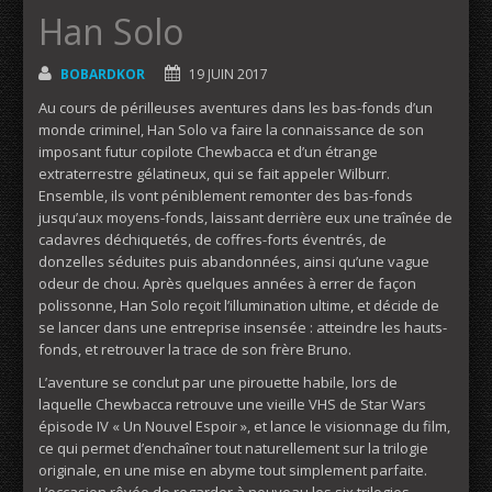
Han Solo
BOBARDKOR
19 JUIN 2017
Au cours de périlleuses aventures dans les bas-fonds d’un
monde criminel, Han Solo va faire la connaissance de son
imposant futur copilote Chewbacca et d’un étrange
extraterrestre gélatineux, qui se fait appeler Wilburr.
Ensemble, ils vont péniblement remonter des bas-fonds
jusqu’aux moyens-fonds, laissant derrière eux une traînée de
cadavres déchiquetés, de coffres-forts éventrés, de
donzelles séduites puis abandonnées, ainsi qu’une vague
odeur de chou. Après quelques années à errer de façon
polissonne, Han Solo reçoit l’illumination ultime, et décide de
se lancer dans une entreprise insensée : atteindre les hauts-
fonds, et retrouver la trace de son frère Bruno.
L’aventure se conclut par une pirouette habile, lors de
laquelle Chewbacca retrouve une vieille VHS de Star Wars
épisode IV « Un Nouvel Espoir », et lance le visionnage du film,
ce qui permet d’enchaîner tout naturellement sur la trilogie
originale, en une mise en abyme tout simplement parfaite.
L’occasion rêvée de regarder à nouveau les six trilogies