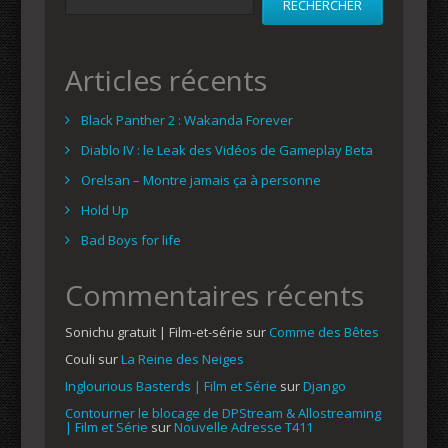
RECHERCHER
Articles récents
Black Panther 2 : Wakanda Forever
Diablo IV : le Leak des Vidéos de Gameplay Beta
Orelsan – Montre jamais ça à personne
Hold Up
Bad Boys for life
Commentaires récents
Sonichu gratuit | Film-et-série
sur
Comme des Bêtes
Couli
sur
La Reine des Neiges
Inglourious Basterds | Film et Série
sur
Django
Contourner le blocage de DPStream & Allostreaming
| Film et Série
sur
Nouvelle Adresse T411