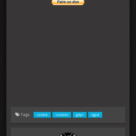
Tags:
cookie
cookies
gdpr
rgpd