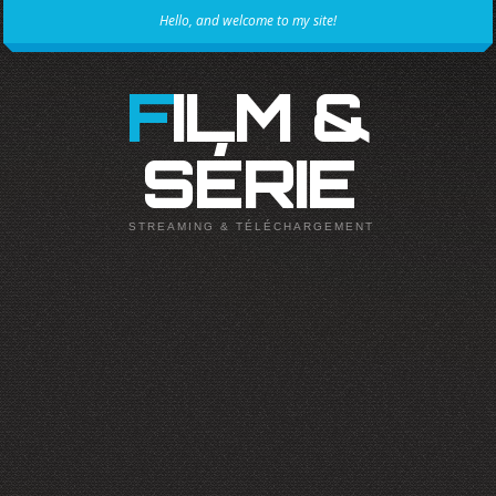
Hello, and welcome to my site!
FILM &
SÉRIE
STREAMING & TÉLÉCHARGEMENT