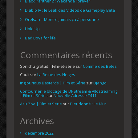
Black Panther 2 : Wakanda Forever
Diablo IV : le Leak des Vidéos de Gameplay Beta
Orelsan – Montre jamais ça à personne
Hold Up
Bad Boys for life
Commentaires récents
Sonichu gratuit | Film-et-série
sur
Comme des Bêtes
Couli
sur
La Reine des Neiges
Inglourious Basterds | Film et Série
sur
Django
Contourner le blocage de DPStream & Allostreaming
| Film et Série
sur
Nouvelle Adresse T411
Asu Zoa | Film et Série
sur
Dieudonné : Le Mur
Archives
décembre 2022