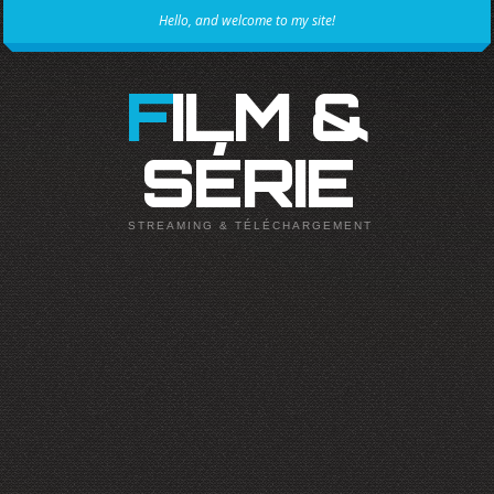
Hello, and welcome to my site!
FILM &
SÉRIE
STREAMING & TÉLÉCHARGEMENT