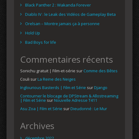
Black Panther 2 : Wakanda Forever
Diablo IV : le Leak des Vidéos de Gameplay Beta
Orelsan – Montre jamais ça à personne
Hold Up
Bad Boys for life
Commentaires récents
Sonichu gratuit | Film-et-série
sur
Comme des Bêtes
Couli
sur
La Reine des Neiges
Inglourious Basterds | Film et Série
sur
Django
Contourner le blocage de DPStream & Allostreaming
| Film et Série
sur
Nouvelle Adresse T411
Asu Zoa | Film et Série
sur
Dieudonné : Le Mur
Archives
décembre 2022