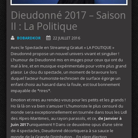
Dieudonné 2017 – Saison
II : La Politique
BOBARDKOR
22 JUILLET 2016
Avec le Spectacle en Streaming Gratuit « LA POLITIQUE »
Dieudonné propose un nouvel univers vivant et singulier !
L’humour de Dieudonné mis en images pour ceux qui ont du
mal à lire, et en musique expérimentale pour votre plus grand
plaisir. Le clou du spectacle, un moment de bravoure lors
duquel l’acteur-humoriste-technicien de surface égorge un
enfant choisi au hasard dans la foule, est tout bonnement
impayable de *rires*.
Emotion et rires au rendez-vous pour les petits et les grands !
Ho là là on va bien s’amuser ! L’humoriste le plus censuré du
monde sera exceptionnellement en tournée dans tous les Lidl
des Alpes-Maritimes, au rayon parasols, et ce,
de Janvier à
Juin 2017
uniquement !! Dans ce deuxième opus d’une série
de 4 spectacles, Dieudonné décortiquera à sa sauce le
monde de la Grande Distribution… En plein élection