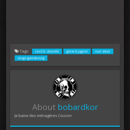
Tags:
cecil b. demille
gérard jugnot
noir désir
serge gainsbourg
About
bobardkor
Je baise des ménagères Couzon