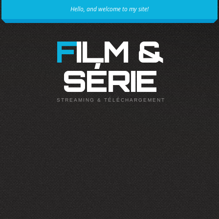
Hello, and welcome to my site!
FILM &
SÉRIE
STREAMING & TÉLÉCHARGEMENT