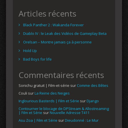
Articles récents
Black Panther 2 : Wakanda Forever
Diablo IV : le Leak des Vidéos de Gameplay Beta
Orelsan – Montre jamais ça à personne
Hold Up
Bad Boys for life
Commentaires récents
Sonichu gratuit | Film-et-série
sur
Comme des Bêtes
Couli
sur
La Reine des Neiges
Inglourious Basterds | Film et Série
sur
Django
Contourner le blocage de DPStream & Allostreaming
| Film et Série
sur
Nouvelle Adresse T411
Asu Zoa | Film et Série
sur
Dieudonné : Le Mur