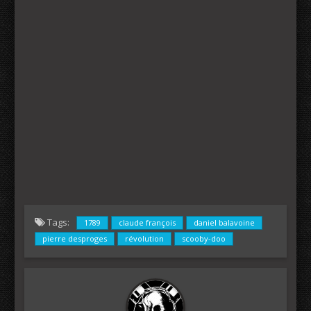
Tags:
1789
claude françois
daniel balavoine
pierre desproges
révolution
scooby-doo