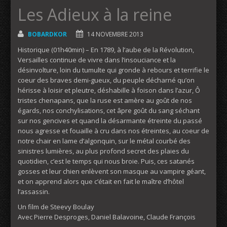
Les Adieux à la reine
BOBARDKOR
14 NOVEMBRE 2013
Historique (01h40min) – En 1789, à l’aube de la Révolution,
Versailles continue de vivre dans l’insouciance et la
désinvolture, loin du tumulte qui gronde à rebours et terrifie le
coeur des braves demi-gueux, du peuple décharné qu’on
hérisse à loisir et pleutre, déshabille à foison dans l’azur, Ô
tristes chenapans, que la ruse est amère au goût de nos
égards, nos conchylisations, cet âpre goût du sang séchant
sur nos gencives et quand la désarmante étreinte du passé
nous agresse et fouaille à cru dans nos étreintes, au coeur de
notre chair en lame d’algonquin, sur le métal courbé des
sinistres lumières, au plus profond secret des plaies du
quotidien, c’est le temps qui nous broie. Puis, ces satanés
gosses et leur chien enlèvent son masque au vampire géant,
et on apprend alors que c’était en fait le maître d’hôtel
l’assassin.
Un film de Steevy Boulay
Avec Pierre Desproges, Daniel Balavoine, Claude François