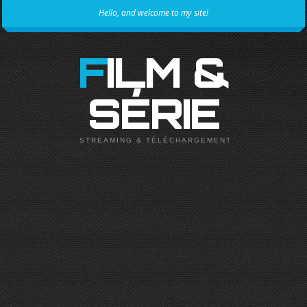
Hello, and welcome to my site!
FILM &
SÉRIE
STREAMING & TÉLÉCHARGEMENT