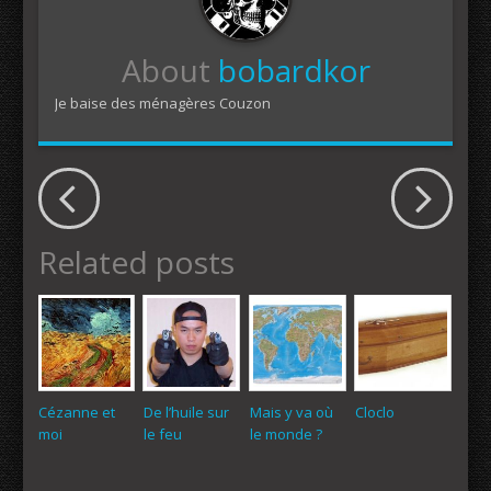
About
bobardkor
Je baise des ménagères Couzon
Related posts
Cézanne et
De l’huile sur
Mais y va où
Cloclo
moi
le feu
le monde ?