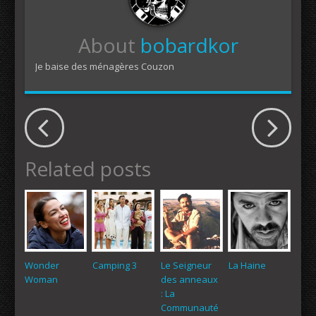
About
bobardkor
Je baise des ménagères Couzon
Related posts
Wonder
Camping 3
Le Seigneur
La Haine
Woman
des anneaux
: La
Communauté