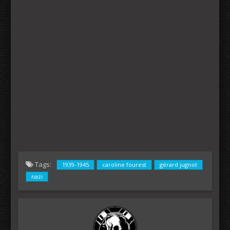
Tags:
1939-1945
caroline fourest
gérard jugnot
nazi