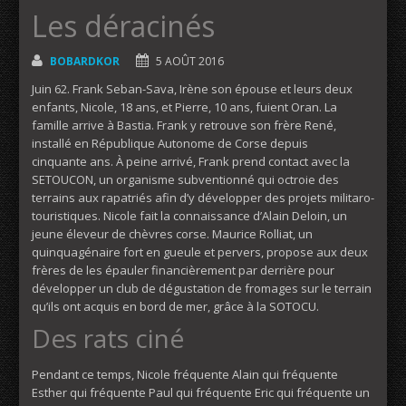
Les déracinés
BOBARDKOR
5 AOÛT 2016
Juin 62. Frank Seban-Sava, Irène son épouse et leurs deux
enfants, Nicole, 18 ans, et Pierre, 10 ans, fuient Oran. La
famille arrive à Bastia. Frank y retrouve son frère René,
installé en République Autonome de Corse depuis
cinquante ans. À peine arrivé, Frank prend contact avec la
SETOUCON, un organisme subventionné qui octroie des
terrains aux rapatriés afin d’y développer des projets militaro-
touristiques. Nicole fait la connaissance d’Alain Deloin, un
jeune éleveur de chèvres corse. Maurice Rolliat, un
quinquagénaire fort en gueule et pervers, propose aux deux
frères de les épauler financièrement par derrière pour
développer un club de dégustation de fromages sur le terrain
qu’ils ont acquis en bord de mer, grâce à la SOTOCU.
Des rats ciné
Pendant ce temps, Nicole fréquente Alain qui fréquente
Esther qui fréquente Paul qui fréquente Eric qui fréquente un