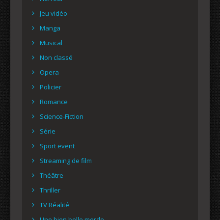
Jeu vidéo
Manga
Musical
Non classé
Opera
Policier
Romance
Science-Fiction
Série
Sport event
Streaming de film
Théâtre
Thriller
TV Réalité
Une bien belle merde