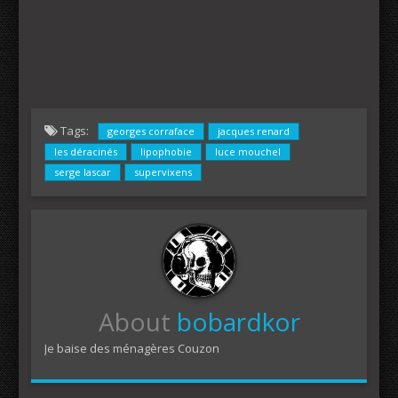
Tags:
georges corraface
jacques renard
les déracinés
lipophobie
luce mouchel
serge lascar
supervixens
About
bobardkor
Je baise des ménagères Couzon