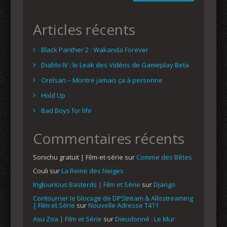
Articles récents
Black Panther 2 : Wakanda Forever
Diablo IV : le Leak des Vidéos de Gameplay Beta
Orelsan – Montre jamais ça à personne
Hold Up
Bad Boys for life
Commentaires récents
Sonichu gratuit | Film-et-série
sur
Comme des Bêtes
Couli
sur
La Reine des Neiges
Inglourious Basterds | Film et Série
sur
Django
Contourner le blocage de DPStream & Allostreaming
| Film et Série
sur
Nouvelle Adresse T411
Asu Zoa | Film et Série
sur
Dieudonné : Le Mur