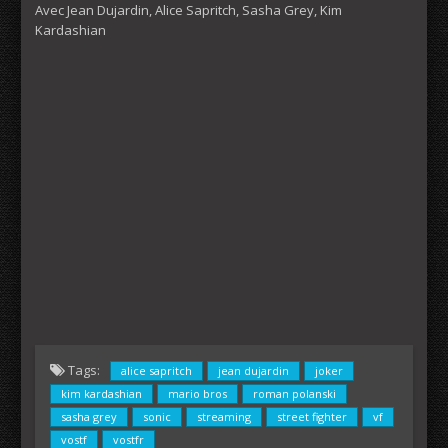
Avec Jean Dujardin, Alice Sapritch, Sasha Grey, Kim
Kardashian
Tags:
alice sapritch
jean dujardin
joker
kim kardashian
mario bros
roman polanski
sasha grey
sonic
streaming
street fighter
vf
vostf
vostfr