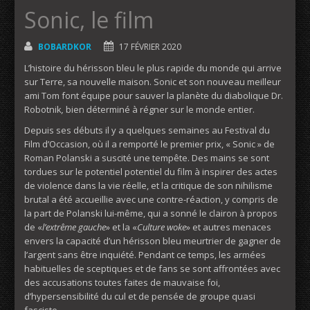
Sonic, le film
BOBARDKOR
17 FÉVRIER 2020
L’histoire du hérisson bleu le plus rapide du monde qui arrive
sur Terre, sa nouvelle maison. Sonic et son nouveau meilleur
ami Tom font équipe pour sauver la planète du diabolique Dr.
Robotnik
,
bien déterminé à régner sur le monde entier.
Depuis ses débuts il y a quelques semaines au Festival du
Film d’Occasion, où il a remporté le premier prix, « Sonic » de
Roman Polanski a suscité une tempête. Des mains se sont
tordues sur le potentiel potentiel du film à inspirer des actes
de violence dans la vie réelle, et la critique de son nihilisme
brutal a été accueillie avec une contre-réaction, y compris de
la part de Polanski lui-même, qui a sonné le clairon à propos
de «
l’extrême gauche
» et la «
Culture woke
» et autres menaces
envers la capacité d’un hérisson bleu meurtrier de gagner de
l’argent sans être inquiété. Pendant ce temps, les armées
habituelles de sceptiques et de fans se sont affrontées avec
des accusations toutes faites de mauvaise foi,
d’hypersensibilité du cul et de pensée de groupe quasi
fasciste.