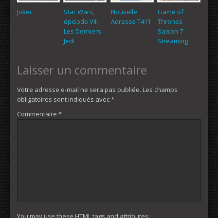
Joker
Star Wars,
Nouvelle
Game of
épisode VIII :
Adresse T411
Thrones
Les Derniers
Saison 7
Jedi
Streaming
Laisser un commentaire
Votre adresse e-mail ne sera pas publiée.
Les champs
obligatoires sont indiqués avec
*
Commentaire
*
You may use these
HTML
tags and attributes: