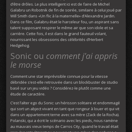
d’être drôles. Le plus intelligent ici est de faire de Michel
Galabru un Robotnik de fin de soirée, similaire à celui joué par
Will Smith dans «Un flic à la maternelle» d’Alexandre Jardin.
Dans ce film, Galabru était le harceleur fou, un aspirant sans
talent supposant respirer le même air que son idole et sa
carrière. Cette fois, il est dans le grand fauteuil volant,
nourrissant les obsessions des célébrités d’Herbert
Hedgehog.
Sonic ou
comment j’ai appris
le morse
Comment une star imprévisible connue pour la vitesse
débridée s’est-elle retrouvée dans un blockbuster de studio
basé sur un jeu vidéo ? Considérez-le plutôt comme une
étude de caractère.
C’est l’alter ego du Sonic: un hérisson solitaire et endommagé
qui sort un abject vivant en tant que rongeur à louer et qui vit
dans un appartement terne avec sa mère (Zack de la Rocha).
Polanski, qui a écrit le scénario avec les pieds, nous ramène
au mauvais vieux temps de Carros City, quand le travail était