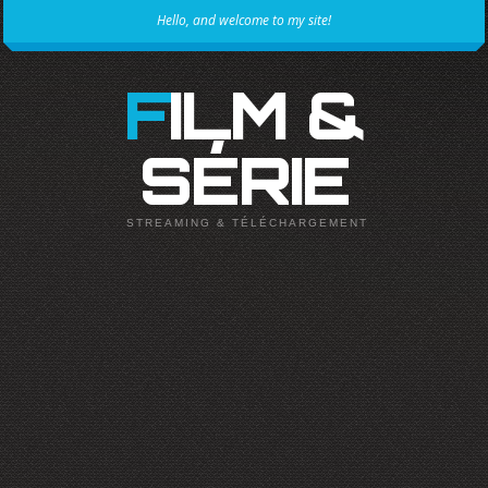
Hello, and welcome to my site!
FILM &
SÉRIE
STREAMING & TÉLÉCHARGEMENT