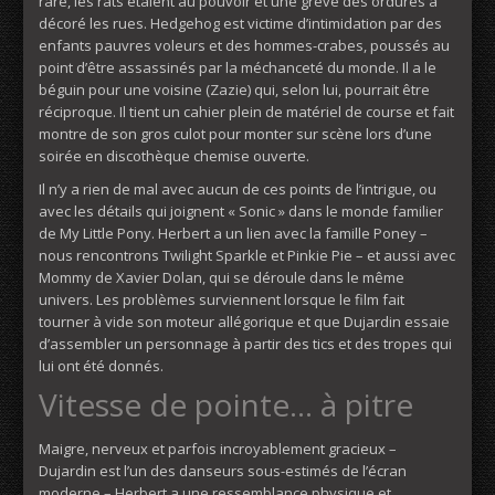
rare, les rats étaient au pouvoir et une grève des ordures a
décoré les rues. Hedgehog est victime d’intimidation par des
enfants pauvres voleurs et des hommes-crabes, poussés au
point d’être assassinés par la méchanceté du monde. Il a le
béguin pour une voisine (Zazie) qui, selon lui, pourrait être
réciproque. Il tient un cahier plein de matériel de course et fait
montre de son gros culot pour monter sur scène lors d’une
soirée en discothèque chemise ouverte.
Il n’y a rien de mal avec aucun de ces points de l’intrigue, ou
avec les détails qui joignent « Sonic » dans le monde familier
de My Little Pony. Herbert a un lien avec la famille Poney –
nous rencontrons Twilight Sparkle et Pinkie Pie – et aussi avec
Mommy de Xavier Dolan, qui se déroule dans le même
univers. Les problèmes surviennent lorsque le film fait
tourner à vide son moteur allégorique et que Dujardin essaie
d’assembler un personnage à partir des tics et des tropes qui
lui ont été donnés.
Vitesse de pointe… à pitre
Maigre, nerveux et parfois incroyablement gracieux –
Dujardin est l’un des danseurs sous-estimés de l’écran
moderne – Herbert a une ressemblance physique et