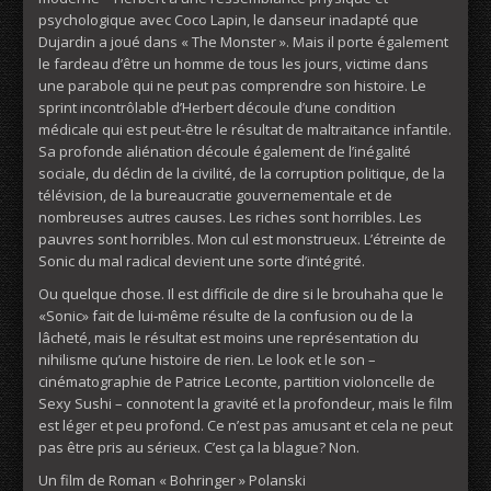
psychologique avec Coco Lapin, le danseur inadapté que
Dujardin a joué dans « The Monster ». Mais il porte également
le fardeau d’être un homme de tous les jours, victime dans
une parabole qui ne peut pas comprendre son histoire. Le
sprint incontrôlable d’Herbert découle d’une condition
médicale qui est peut-être le résultat de maltraitance infantile.
Sa profonde aliénation découle également de l’inégalité
sociale, du déclin de la civilité, de la corruption politique, de la
télévision, de la bureaucratie gouvernementale et de
nombreuses autres causes. Les riches sont horribles. Les
pauvres sont horribles. Mon cul est monstrueux. L’étreinte de
Sonic du mal radical devient une sorte d’intégrité.
Ou quelque chose. Il est difficile de dire si le brouhaha que le
«Sonic» fait de lui-même résulte de la confusion ou de la
lâcheté, mais le résultat est moins une représentation du
nihilisme qu’une histoire de rien. Le look et le son –
cinématographie de Patrice Leconte, partition violoncelle de
Sexy Sushi – connotent la gravité et la profondeur, mais le film
est léger et peu profond. Ce n’est pas amusant et cela ne peut
pas être pris au sérieux. C’est ça la blague? Non.
Un film de Roman « Bohringer » Polanski