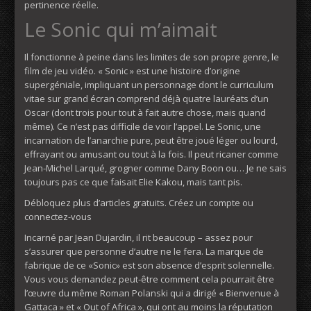
pertinence réelle.
Le Sonic qui m’aimait
Il fonctionne à peine dans les limites de son propre genre, le
film de jeu vidéo. « Sonic » est une histoire d’origine
supergéniale, impliquant un personnage dont le curriculum
vitae sur grand écran comprend déjà quatre lauréats d’un
Oscar (dont trois pour tout à fait autre chose, mais quand
même). Ce n’est pas difficile de voir l’appel. Le Sonic, une
incarnation de l’anarchie pure, peut être joué léger ou lourd,
effrayant ou amusant ou tout à la fois. Il peut ricaner comme
Jean-Michel Larqué, grogner comme Dany Boon ou… Je ne sais
toujours pas ce que faisait Elie Kakou, mais tant pis.
Débloquez plus d’articles gratuits. Créez un compte ou
connectez-vous
Incarné par Jean Dujardin, il rit beaucoup – assez pour
s’assurer que personne d’autre ne le fera. La marque de
fabrique de ce «Sonic» est son absence d’esprit solennelle.
Vous vous demandez peut-être comment cela pourrait être
l’œuvre du même Roman Polanski qui a dirigé « Bienvenue à
Gattaca » et « Out of Africa », qui ont au moins la réputation