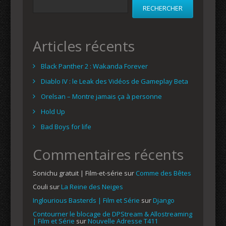
RECHERCHER
Articles récents
Black Panther 2 : Wakanda Forever
Diablo IV : le Leak des Vidéos de Gameplay Beta
Orelsan – Montre jamais ça à personne
Hold Up
Bad Boys for life
Commentaires récents
Sonichu gratuit | Film-et-série
sur
Comme des Bêtes
Couli
sur
La Reine des Neiges
Inglourious Basterds | Film et Série
sur
Django
Contourner le blocage de DPStream & Allostreaming
| Film et Série
sur
Nouvelle Adresse T411