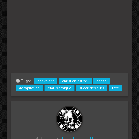
Tags:
chevalent
christian estrosi
daesh
décapitation
état islamique
sucer des ours
tête