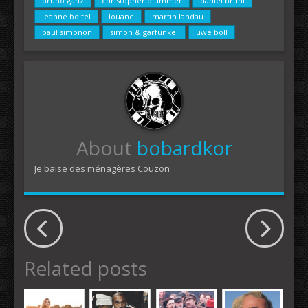
bruno ganz
christopher plummer
daniel bruhl
jeanne boitel
louane
martin landau
paul simonon
simon & garfunkel
uwe boll
About
bobardkor
Je baise des ménagères Couzon
Related posts