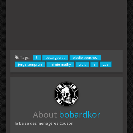
Tags:
3
costa-gavras
élodie bouchez
jorge semprún
mimie mathy
trois
z
zzz
About
bobardkor
Je baise des ménagères Couzon