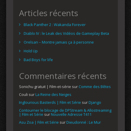
Articles récents
Black Panther 2 : Wakanda Forever
Diablo IV : le Leak des Vidéos de Gameplay Beta
Orelsan – Montre jamais ça à personne
Hold Up
Bad Boys for life
Commentaires récents
Sonichu gratuit | Film-et-série
sur
Comme des Bêtes
Couli
sur
La Reine des Neiges
Inglourious Basterds | Film et Série
sur
Django
Contourner le blocage de DPStream & Allostreaming
| Film et Série
sur
Nouvelle Adresse T411
Asu Zoa | Film et Série
sur
Dieudonné : Le Mur