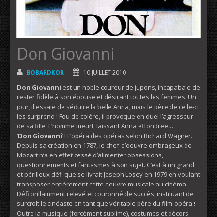
Don Giovanni
BOBARDKOR
10 JUILLET 2010
Don
Giovanni
est un noble coureur de jupons, incapabale de
rester fidèle à son épouse et désirant toutes les femmes. Un
jour, il essaie de séduire la belle Anna, mais le père de celle-ci
les surprend ! Fou de colère, il provoque en duel l’agresseur
de sa fille. L’homme meurt, laissant Anna effondrée…
‘
Don
Giovanni
’ ! L’opéra des opéras selon Richard Wagner.
Depuis sa création en 1787, le chef-d’oeuvre ombrageux de
Mozart n’a en effet cessé d’alimenter obsessions,
questionnements et fantasmes à son sujet. C’est à un grand
et périlleux défi que se livrait Joseph Losey en 1979 en voulant
transposer entièrement cette oeuvre musicale au cinéma.
Défi brillamment relevé et couronné de succès, instituant de
surcroît le cinéaste en tant que véritable père du film-opéra !
Outre la musique (forcément sublime), costumes et décors