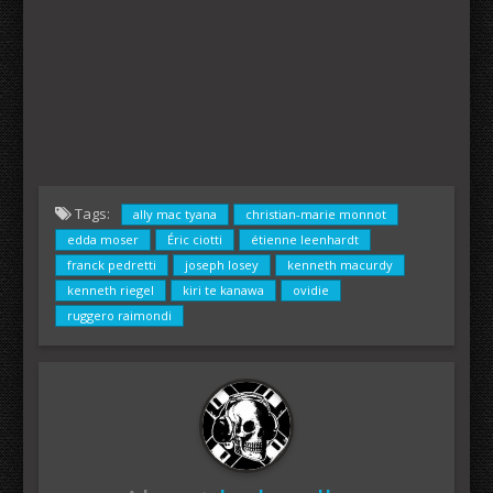
Tags:
ally mac tyana
christian-marie monnot
edda moser
Éric ciotti
étienne leenhardt
franck pedretti
joseph losey
kenneth macurdy
kenneth riegel
kiri te kanawa
ovidie
ruggero raimondi