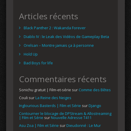
Articles récents
Black Panther 2 : Wakanda Forever
Diablo IV : le Leak des Vidéos de Gameplay Beta
Orelsan – Montre jamais ça à personne
Hold Up
Bad Boys for life
Commentaires récents
Sonichu gratuit | Film-et-série
sur
Comme des Bêtes
Couli
sur
La Reine des Neiges
Inglourious Basterds | Film et Série
sur
Django
Contourner le blocage de DPStream & Allostreaming
| Film et Série
sur
Nouvelle Adresse T411
Asu Zoa | Film et Série
sur
Dieudonné : Le Mur