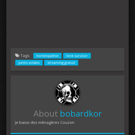
Tags:
homéopathie
lone survivor
petits soldats
streaming gratuit
About
bobardkor
Je baise des ménagères Couzon