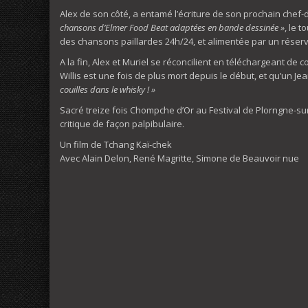
Alex de son côté, a entamé l’écriture de son prochain chef-
chansons d’Elmer Food Beat adaptées en bande dessinée »
, le 
des chansons paillardes 24h/24, et alimentée par un réser
A la fin, Alex et Muriel se réconcilient en téléchargeant de c
Willis est une fois de plus mort depuis le début, et qu’un Je
couilles dans le whisky ! »
Sacré treize fois Chompche d’Or au Festival de Plorngne-s
critique de façon palpibulaire.
Un film de Tchang Kaï-chek
Avec Alain Delon, René Magritte, Simone de Beauvoir nue