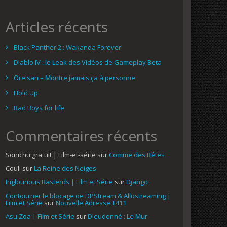
Articles récents
Black Panther 2 : Wakanda Forever
Diablo IV : le Leak des Vidéos de Gameplay Beta
Orelsan – Montre jamais ça à personne
Hold Up
Bad Boys for life
Commentaires récents
Sonichu gratuit | Film-et-série
sur
Comme des Bêtes
Couli
sur
La Reine des Neiges
Inglourious Basterds | Film et Série
sur
Django
Contourner le blocage de DPStream & Allostreaming |
Film et Série
sur
Nouvelle Adresse T411
Asu Zoa | Film et Série
sur
Dieudonné : Le Mur