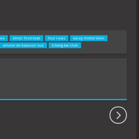
uve
elmer food beat
four roses
kacey mottet klein
simone de beauvoir nue
tchang kaï-chek