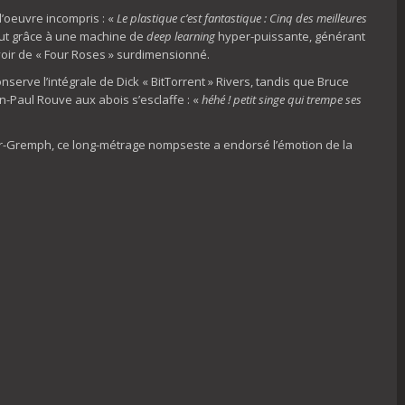
d’oeuvre incompris : «
Le plastique c’est fantastique : Cinq des meilleures
tout grâce à une machine de
deep learning
hyper-puissante, générant
voir de « Four Roses » surdimensionné.
onserve l’intégrale de Dick « BitTorrent » Rivers, tandis que Bruce
an-Paul Rouve aux abois s’esclaffe : «
héhé ! petit singe qui trempe ses
ur-Gremph, ce long-métrage nompseste a endorsé l’émotion de la