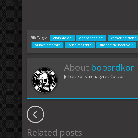
Tags:
alain delon
andre techine
catherine dene
oulaya amamra
rené magritte
simone de beauvoir
About
bobardkor
Je baise des ménagères Couzon
Related posts