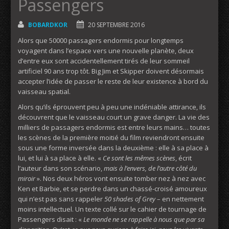
Passengers
BOBARDKOR
20 SEPTEMBRE 2016
Alors que 50000 passagers endormis pour longtemps
voyagent dans l’espace vers une nouvelle planète, deux
d’entre eux sont accidentellement tirés de leur sommeil
artificiel 90 ans trop tôt. Big Jim et Skipper doivent désormais
accepter l’idée de passer le reste de leur existence à bord du
vaisseau spatial.
Alors qu’ils éprouvent peu à peu une indéniable attirance, ils
découvrent que le vaisseau court un grave danger. La vie des
milliers de passagers endormis est entre leurs mains… toutes
les scènes de la première moitié du film reviendront ensuite
sous une forme inversée dans la deuxième : elle à sa place à
lui, et lui à sa place à elle. «
Ce sont les mêmes scènes
, écrit
l’auteur dans son scénario,
mais à l’envers, de l’autre côté du
miroir
». Nos deux héros vont ensuite tomber nez à nez avec
Ken et Barbie, et se perdre dans un chassé-croisé amoureux
qui n’est pas sans rappeler
50 shades of Grey
– en nettement
moins intellectuel. Un texte collé sur le cahier de tournage de
Passengers disait : «
Le monde ne se rappelle à nous que par sa