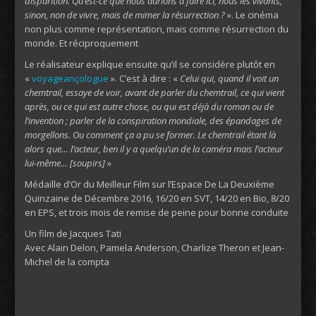
disparition. Qu’est-ce que nous aurions à faire ici, nous les vivants,
sinon, non de vivre, mais de mimer la résurrection ?
». Le cinéma
non plus comme représentation, mais comme résurrection du
monde. Et réciproquement
Le réalisateur explique ensuite qu’il se considère plutôt en
«
voyageançologue
». C’est à dire : «
Celui qui, quand il voit un
chemtrail, essaye de voir, avant de parler du chemtrail, ce qui vient
après, ou ce qui est autre chose, ou qui est déjà du roman ou de
l’invention ; parler de la conspiration mondiale, des épandages de
morgellons. Ou comment ça a pu se former. Le chemtrail étant là
alors que… l’acteur, ben il y a quelqu’un de la caméra mais l’acteur
lui-même… [soupirs]
»
Médaille d’Or du Meilleur Film sur l’Espace De La Deuxième
Quinzaine de Décembre 2016, 16/20 en SVT, 14/20 en Bio, 8/20
en EPS, et trois mois de remise de peine pour bonne conduite
Un film de Jacques Tati
Avec Alain Delon, Pamela Anderson, Charlize Theron et Jean-
Michel de la compta