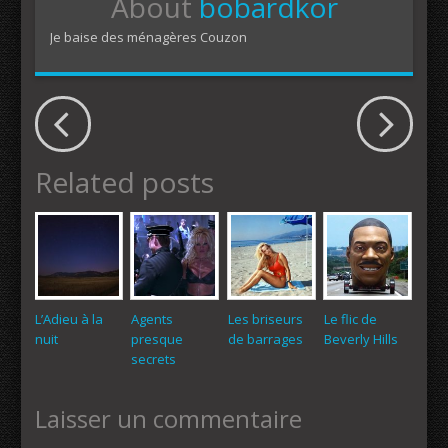
About
bobardkor
Je baise des ménagères Couzon
Related posts
L’Adieu à la
Agents
Les briseurs
Le flic de
nuit
presque
de barrages
Beverly Hills
secrets
Laisser un commentaire