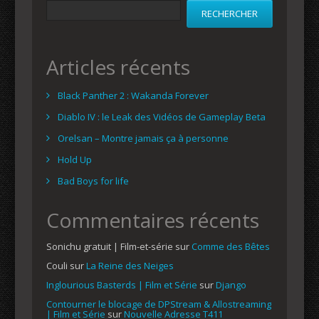
RECHERCHER
Articles récents
Black Panther 2 : Wakanda Forever
Diablo IV : le Leak des Vidéos de Gameplay Beta
Orelsan – Montre jamais ça à personne
Hold Up
Bad Boys for life
Commentaires récents
Sonichu gratuit | Film-et-série
sur
Comme des Bêtes
Couli
sur
La Reine des Neiges
Inglourious Basterds | Film et Série
sur
Django
Contourner le blocage de DPStream & Allostreaming
| Film et Série
sur
Nouvelle Adresse T411