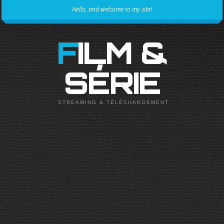
Hello, and welcome to my site!
FILM &
SÉRIE
STREAMING & TÉLÉCHARGEMENT