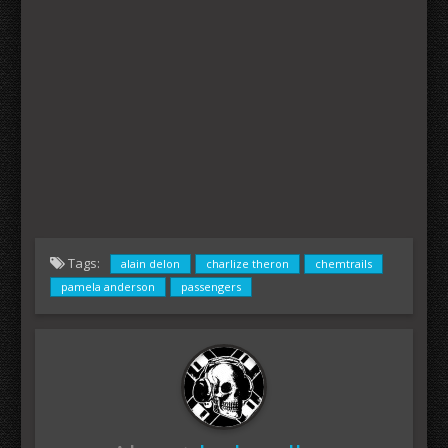
Tags:
alain delon
charlize theron
chemtrails
pamela anderson
passengers