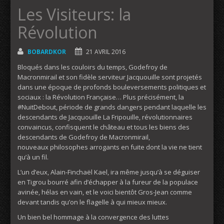
Les Visiteurs: la
Révolution
BOBARDKOR
21 AVRIL 2016
Bloqués dans les couloirs du temps, Godefroy de
Macronmirail et son fidèle serviteur Jacquouille sont projetés
dans une époque de profonds bouleversements politiques et
sociaux : la Révolution Française… Plus précisément, la
#NuitDebout, période de grands dangers pendant laquelle les
descendants de Jacquouille La Fripouille, révolutionnaires
convaincus, confisquent le château et tous les biens des
descendants de Godefroy de Macronmirail,
nouveaux philosophes arrogants en fuite dont la vie ne tient
qu’à un fil.
L’un d’eux, Alain-Finchaël Kael, ira même jusqu’à se déguiser
en Tigrou bourré afin d’échapper à la fureur de la populace
avinée, hélas en vain, et le voici bientôt Gros-Jean comme
devant tandis qu’on le flagelle à qui mieux mieux.
Un bien bel hommage à la convergence des luttes