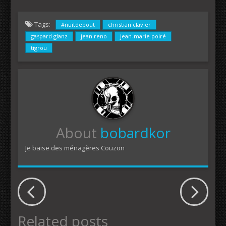
Tags:
#nuitdebout
christian clavier
gaspard glanz
jean reno
jean-marie poiré
tigrou
About
bobardkor
Je baise des ménagères Couzon
Related posts