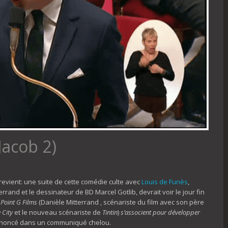
Jacob 2)
revient: une suite de cette comédie culte avec
Louis de Funès
,
terrand et le dessinateur de BD Marcel Gotlib, devrait voir le jour fin
, Point G Films
(Danièle Mitterrand , scénariste du film avec son père
 City
et le nouveau scénariste de
Tintin
)
s’associent pour développer
 annoncé dans un communiqué chelou.