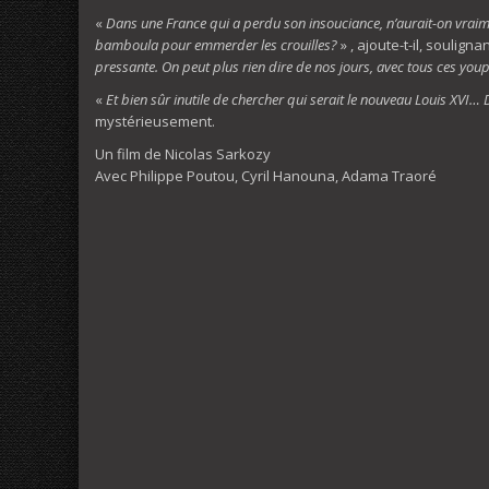
«
Dans une France qui a perdu son insouciance, n’aurait-on vraime
bamboula pour emmerder les crouilles?
» , ajoute-t-il, soulign
pressante. On peut plus rien dire de nos jours, avec tous ces youp
«
Et bien sûr inutile de chercher qui serait le nouveau Louis XVI… D
mystérieusement.
Un film de Nicolas Sarkozy
Avec Philippe Poutou, Cyril Hanouna, Adama Traoré