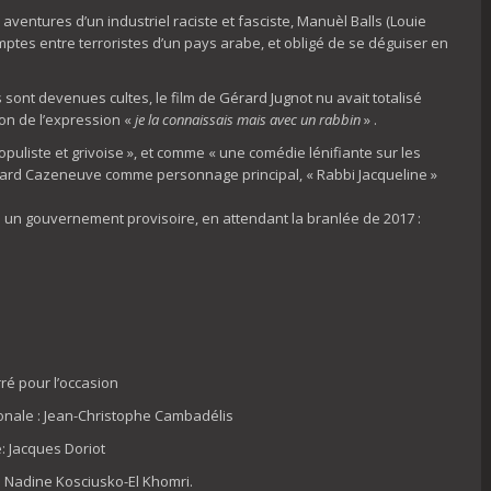
 aventures d’un industriel raciste et fasciste, Manuèl Balls (Louie
mptes entre terroristes d’un pays arabe, et obligé de se déguiser en
sont devenues cultes, le film de Gérard Jugnot nu avait totalisé
tion de l’expression «
je la connaissais mais avec un rabbin
» .
uliste et grivoise », et comme « une comédie lénifiante sur les
nard Cazeneuve comme personnage principal, « Rabbi Jacqueline »
mé un gouvernement provisoire, en attendant la branlée de 2017 :
ré pour l’occasion
tionale : Jean-Christophe Cambadélis
e: Jacques Doriot
s: Nadine Kosciusko-El Khomri.