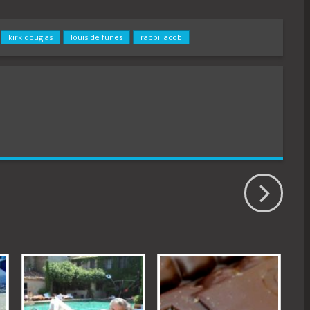
kirk douglas
louis de funes
rabbi jacob