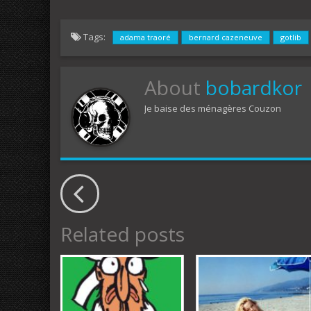
Tags:
adama traoré
bernard cazeneuve
gotlib
About
bobardkor
Je baise des ménagères Couzon
Related posts