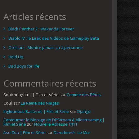
Articles récents
Black Panther 2 : Wakanda Forever
Diablo IV : le Leak des Vidéos de Gameplay Beta
Orelsan – Montre jamais ça à personne
Hold Up
Bad Boys for life
Commentaires récents
Sonichu gratuit | Film-et-série
sur
Comme des Bêtes
Couli
sur
La Reine des Neiges
Inglourious Basterds | Film et Série
sur
Django
Contourner le blocage de DPStream & Allostreaming |
Film et Série
sur
Nouvelle Adresse T411
Asu Zoa | Film et Série
sur
Dieudonné : Le Mur