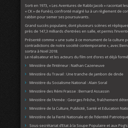
Sorti en 1973, « Les Aventures de Rabbi Jacob » racontait les
« CK » de Funès), confronté malgré lui à un règlement de co
rabbin pour semer ses poursuivants.
Grand succès populaire, dont plusieurs scènes et répliques 
près de 147,3 milliards d’entrées en salle, et permis l’inven
Présenté comme « une suite à ce monument de la culture pop
contradictions de notre société contemporaine », avec Ber
sortira à Noël 2018.
Le réalisateur et les acteurs du film ont d’ores et déjà for
Ministère de l’Intérieur : Nathan Cazeneuve
Ministère du Travail : Une tranche de jambon de dinde
Ministère du Socialisme National : Alain Soral
Ministère des Rémi Fraisse : Bernard Assassin
Ministère de l’Armée : Georges Frêche, fraîchement déter
Ministère de la Culture, Publicité, Santé et Education Na
Ministère de la Fierté Nationale et de l’Identité Patriotiqu
Sous-secrétariat d’Etat à la Soupe Populaire et aux Pog’